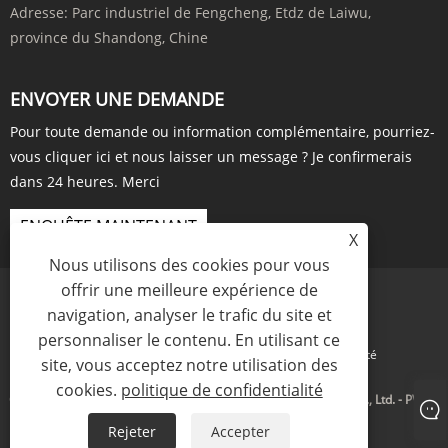
Adresse:
Parc industriel de Fengcheng, Etdz de Laiwu,
province du Shandong, Chine
ENVOYER UNE DEMANDE
Pour toute demande ou information complémentaire, pourriez-
vous cliquer ici et nous laisser un message ? Je confirmerais
dans 24 heures. Merci
ENQUÊTE MAINTENANT
X
Nous utilisons des cookies pour vous
offrir une meilleure expérience de
navigation, analyser le trafic du site et
personnaliser le contenu. En utilisant ce
Links
Sitemap
RSS
XML
politique de confidentialité
site, vous acceptez notre utilisation des
cookies.
politique de confidentialité
Copyright © 2023 Shandong Aosen New Material Technology Co., Ltd. - PVDC,
Monoterpène, Longifolène - Tous droits réservés.
Rejeter
Accepter