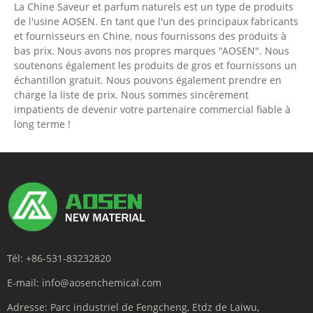
La Chine Saveur et parfum naturels est un type de produits
de l'usine AOSEN. En tant que l'un des principaux fabricants
et fournisseurs en Chine, nous fournissons des produits à
bas prix. Nous avons nos propres marques "AOSEN". Nous
soutenons également les produits de gros et fournissons un
échantillon gratuit. Nous pouvons également prendre en
charge la liste de prix. Nous sommes sincèrement
impatients de devenir votre partenaire commercial fiable à
long terme !
Tél:
+86-531-83232820
E-mail:
info@aosenchemical.com
Adresse:
Parc industriel de Fengcheng, Etdz de Laiwu,