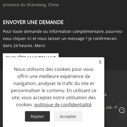
province du Shandong, Chine
ENVOYER UNE DEMANDE
Pour toute demande ou information complémentaire, pourriez-
vous cliquer ici et nous laisser un message ? Je confirmerais
dans 24 heures. Merci
ENQUÊTE MAINTENANT
X
Nous utilisons des cookies pour vous
offrir une meilleure expérience de
navigation, analyser le trafic du site et
personnaliser le contenu. En utilisant ce
Links
Sitemap
RSS
XML
politique de confidentialité
site, vous acceptez notre utilisation des
cookies.
politique de confidentialité
Copyright © 2023 Shandong Aosen New Material Technology Co., Ltd. - PVDC,
Monoterpène, Longifolène - Tous droits réservés.
Rejeter
Accepter