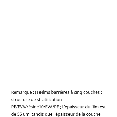
d'ea
(38 
Taux
tran
de l
(23 
Per
de r
ther
Remarque : (1)Films barrières à cinq couches :
structure de stratification
PE/EVA/résine10/EVA/PE ; L'épaisseur du film est
de 55 um, tandis que l'épaisseur de la couche