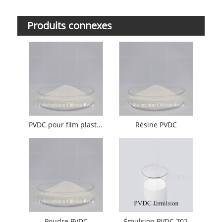
Produits connexes
PVDC pour film plastique
Résine PVDC
Poudre PVDC
Émulsion PVDC 702