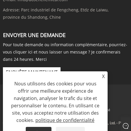
Adresse:
Parc industriel de Fengcheng, Etdz de Laiwu,
province du Shandong, Chine
ENVOYER UNE DEMANDE
Pour toute demande ou information complémentaire, pourriez-
vous cliquer ici et nous laisser un message ? Je confirmerais
dans 24 heures. Merci
ENQUÊTE MAINTENANT
X
Nous utilisons des cookies pour vous
offrir une meilleure expérience de
navigation, analyser le trafic du site et
personnaliser le contenu. En utilisant ce
Links
Sitemap
RSS
XML
politique de confidentialité
site, vous acceptez notre utilisation des
cookies.
politique de confidentialité
Copyright © 2023 Shandong Aosen New Material Technology Co., Ltd. - PVDC,
Monoterpène, Longifolène - Tous droits réservés.