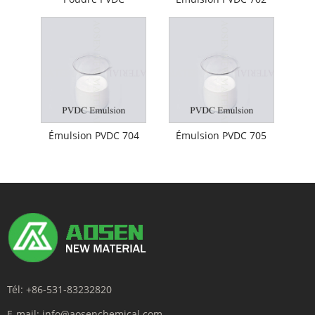
Émulsion PVDC 704
Émulsion PVDC 705
Tél:
+86-531-83232820
E-mail:
info@aosenchemical.com